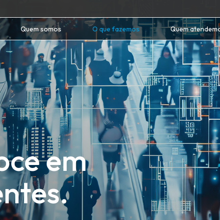
Quem somos
O que fazemos
Quem atendem
oce em
ntes.