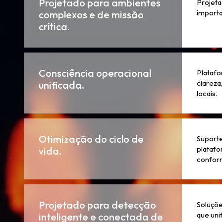
Projetado para ambientes
Projeta
importa
complexos e de missão
crítica.
Consciência operacional
Platafo
clareza
unificada.
locais.
Otimização do ciclo de
Suporte
platafo
vida.
confor
Projetado para detecção
Soluçõe
que uni
inteligente e conectada de