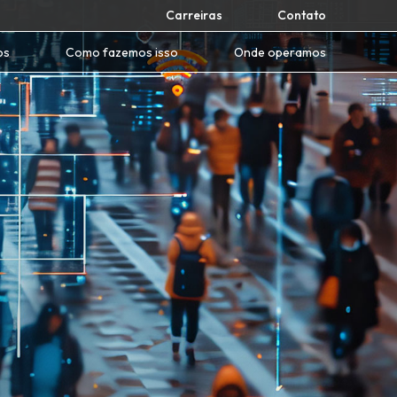
Carreiras
Contato
os
Como fazemos isso
Onde operamos