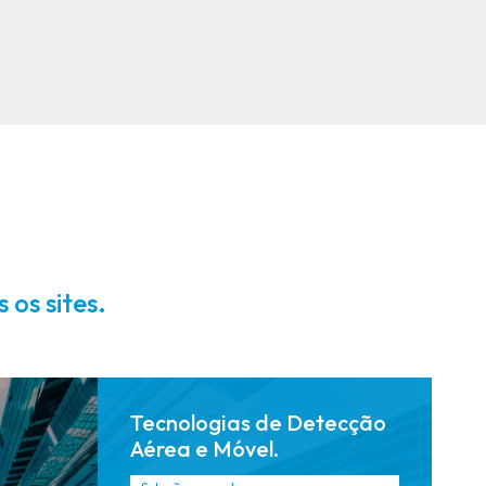
Câmeras
Software
térmicas e
centralizado
sistemas de
de comando e
radar
controle para
robustos,
suporte à
projetados
decisão
para
coordenado e
durabilidade e
em tempo
adaptabilidad
real.
e.
 os sites.
Tecnologias de Detecção
Aérea e Móvel.