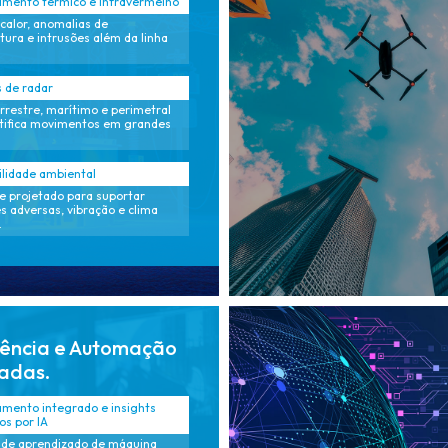
mento térmico e infravermelho
calor, anomalias de
ura e intrusões além da linha
 de radar
rrestre, marítimo e perimetral
tifica movimentos em grandes
lidade ambiental
 projetado para suportar
s adversas, vibração e clima
.
gência e Automação
adas.
mento integrado e insights
os por IA
 de aprendizado de máquina