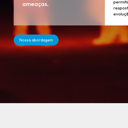
permiti
ameaças.
respos
evoluçã
Nossa abordagem