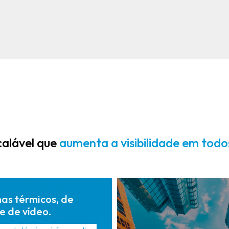
Plataformas
Detecção
unificadas de
precoce para
gestão de
resposta em
segurança que
tempo real
integram
radar, vídeo e
inteligência de
sensores.
alável que
aumenta a visibilidade em todos
as térmicos, de
e de vídeo.