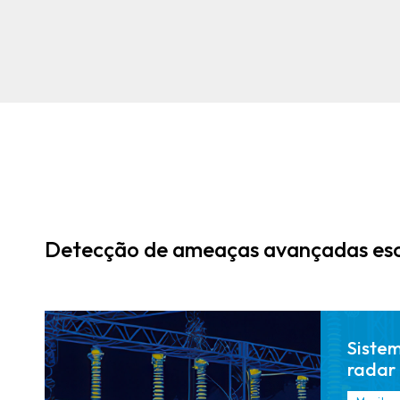
Sistemas
térmicos e
infravermelho
s que
detectam
calor e
movimento
além da linha
de visão.
Detecção de ameaças avançadas esc
Sistem
radar 