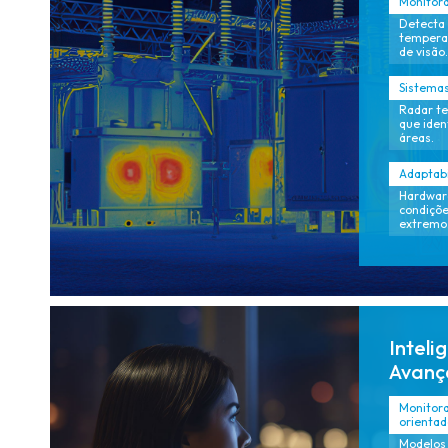
Monitora
Detecta 
temperat
de visão.
Sistemas
Radar te
que iden
áreas.
Adaptabi
Hardware
condiçõe
extremo
Inteli
Avanç
Monitora
orientad
Modelos