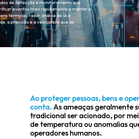
çados de detecção e monitoramento que
rificar eventos mais rapidamente e manter o
ns térmicas, radar, análise de IA e
de, a precisão e a velocidade que as
Ao proteger pessoas, bens e ope
conta.
As ameaças geralmente s
tradicional ser acionado, por me
de temperatura ou anomalias que 
operadores humanos.