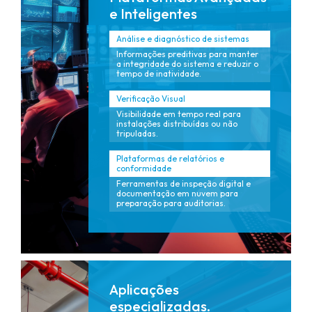
e Inteligentes
Análise e diagnóstico de sistemas
Informações preditivas para manter
a integridade do sistema e reduzir o
tempo de inatividade.
Verificação Visual
Visibilidade em tempo real para
instalações distribuídas ou não
tripuladas.
Plataformas de relatórios e
conformidade
Ferramentas de inspeção digital e
documentação em nuvem para
preparação para auditorias.
Aplicações
especializadas.