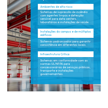
Ambientes de alto risco
Sistemas de supressão de incêndio
com agentes limpos e detecção
sensível para data centers,
laboratórios e instalações de saúde.
Instalações do campus e de múltiplos
edifícios
Sistemas padronizados para garantir
consistência em diferentes locais.
Infraestrutura Crítica
Sistemas em conformidade com as
normas UL/NFPA para
concessionárias de serviços públicos,
transporte e instalações
governamentais.