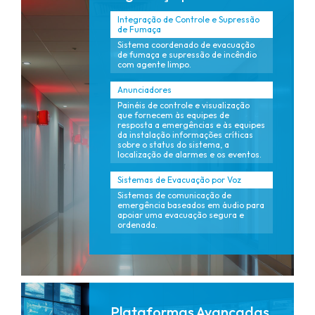
Integração de Controle e Supressão
de Fumaça
Sistema coordenado de evacuação
de fumaça e supressão de incêndio
com agente limpo.
Anunciadores
Painéis de controle e visualização
que fornecem às equipes de
resposta a emergências e às equipes
da instalação informações críticas
sobre o status do sistema, a
localização de alarmes e os eventos.
Sistemas de Evacuação por Voz
Sistemas de comunicação de
emergência baseados em áudio para
apoiar uma evacuação segura e
ordenada.
Plataformas Avançadas