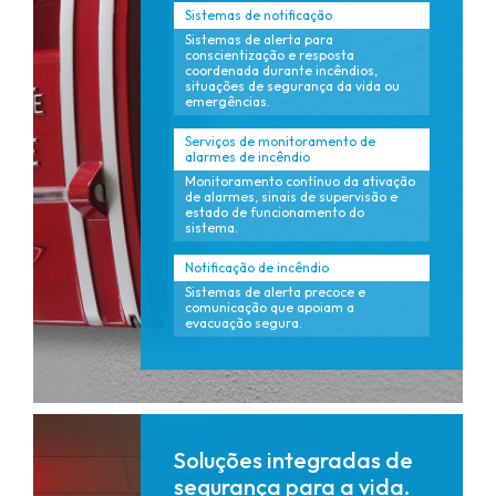
Sistemas de notificação
Sistemas de alerta para
conscientização e resposta
coordenada durante incêndios,
situações de segurança da vida ou
emergências.
Serviços de monitoramento de
alarmes de incêndio
Monitoramento contínuo da ativação
de alarmes, sinais de supervisão e
estado de funcionamento do
sistema.
Notificação de incêndio
Sistemas de alerta precoce e
comunicação que apoiam a
evacuação segura.
Soluções integradas de
segurança para a vida.