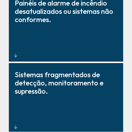
Painéis de alarme de incêndio
desatualizados ou sistemas não
conformes.
Serviços certificados de projeto,
Sistemas fragmentados de
instalação e modernização de
detecção, monitoramento e
sistemas de alarme de incêndio,
supressão.
em conformidade com as
normas da NFPA e os
regulamentos locais.