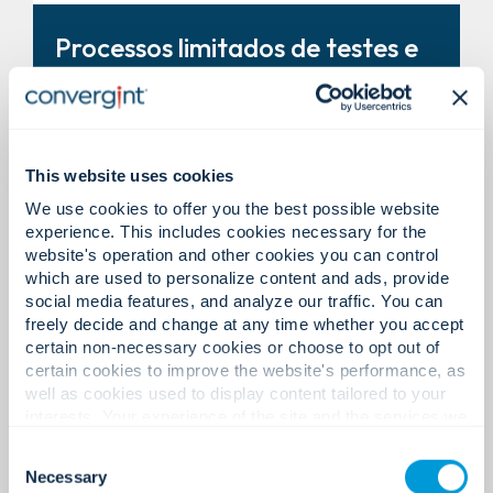
Sistemas integrados de
Processos limitados de testes e
segurança contra incêndio e
documentação.
proteção à vida para proteção
unificada e visibilidade em
tempo real.
This website uses cookies
We use cookies to offer you the best possible website
experience. This includes cookies necessary for the
website's operation and other cookies you can control
which are used to personalize content and ads, provide
Inspeção, testes e relatórios de
social media features, and analyze our traffic. You can
Atraso na detecção de
freely decide and change at any time whether you accept
conformidade eficientes por
incidentes e na coordenação da
certain non-necessary cookies or choose to opt out of
meio do gerenciamento digital
resposta.
certain cookies to improve the website's performance, as
do ciclo de vida.
well as cookies used to display content tailored to your
interests. Your experience of the site and the services we
are able to offer may be impacted if you do not accept all
Consent
cookies. Click "Show details" below for more information
Necessary
Selection
about who we share your information with.