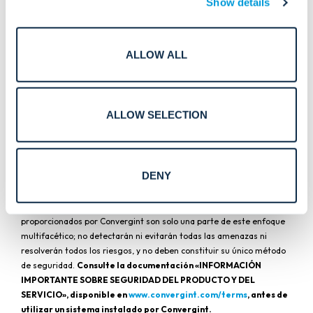
Show details
Más información.
ALLOW ALL
Póngase en contacto con un experto hoy mismo para
descubrir cómo las soluciones innovadoras de Convergint
pueden ayudar a proteger los activos y las operaciones
de su organización frente a las nuevas amenazas de
ALLOW SELECTION
seguridad.
Contáctanos
DENY
Una seguridad eficaz es un enfoque multifacético que abarca
personas, procesos y tecnologías. Los productos y servicios
proporcionados por Convergint son solo una parte de este enfoque
multifacético; no detectarán ni evitarán todas las amenazas ni
resolverán todos los riesgos, y no deben constituir su único método
de seguridad.
Consulte la documentación «INFORMACIÓN
IMPORTANTE SOBRE SEGURIDAD DEL PRODUCTO Y DEL
SERVICIO», disponible en
www.convergint.com/terms
, antes de
utilizar un sistema instalado por Convergint.