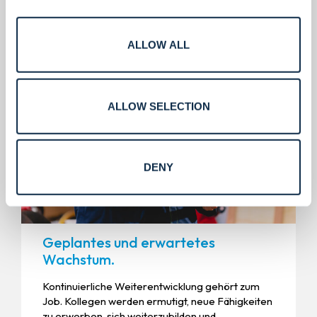
Wir haben hohe Ansprüche, schaffen aber
gleichzeitig Raum für Spaß, Austausch und die
Realitäten des Lebens außerhalb der Arbeit.
ALLOW ALL
ALLOW SELECTION
DENY
Geplantes und erwartetes
Wachstum.
Kontinuierliche Weiterentwicklung gehört zum
Job. Kollegen werden ermutigt, neue Fähigkeiten
zu erwerben, sich weiterzubilden und