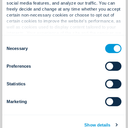
social media features, and analyze our traffic. You can
freely decide and change at any time whether you accept
certain non-necessary cookies or choose to opt out of
certain cookies to improve the website's performance, as
well as cookies used to display content tailored to your
interests. Your experience of the site and the services we
are able to offer may be impacted if you do not accept all
Consent
cookies. Click "Show details" below for more information
Necessary
Selection
about who we share your information with.
Preferences
Statistics
Eine Kultur, die menschlich,
verantwortungsbewusst und auf
Leistung ausgerichtet ist.
Marketing
Wir stellen Mitarbeiter ein, die integer sind,
Eigeninitiative zeigen und Wert darauf legen, das
Richtige zu tun – auch wenn niemand zuschaut.
Show details