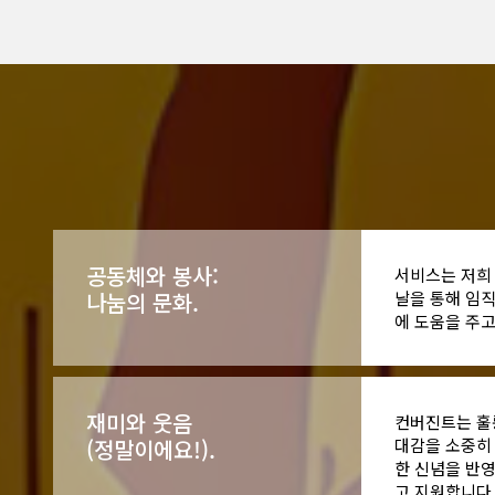
공동체와 봉사:
서비스는 저희
나눔의 문화.
날을 통해 임직
에 도움을 주고
재미와 웃음
컨버진트는 훌
(정말이에요!).
대감을 소중히 
한 신념을 반
고 지원합니다