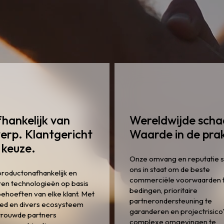
hankelijk van
Wereldwijde scha
erp. Klantgericht
Waarde in de prak
 keuze.
Onze omvang en reputatie s
ons in staat om de beste
 productonafhankelijk en
commerciële voorwaarden 
ren technologieën op basis
bedingen, prioritaire
ehoeften van elke klant. Met
partnerondersteuning te
ed en divers ecosysteem
garanderen en projectrisico'
trouwde partners
complexe omgevingen te