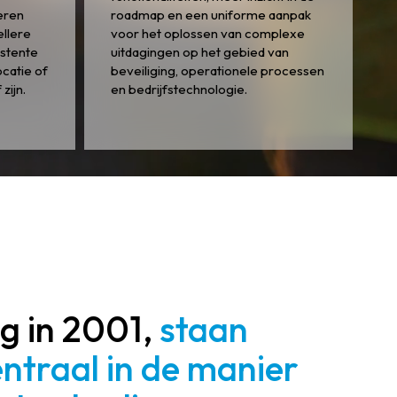
eren
roadmap en een uniforme aanpak
ellere
voor het oplossen van complexe
stente
uitdagingen op het gebied van
ocatie of
beveiliging, operationele processen
zijn.
en bedrijfstechnologie.
ng in 2001,
staan ​​
ntraal in de manier