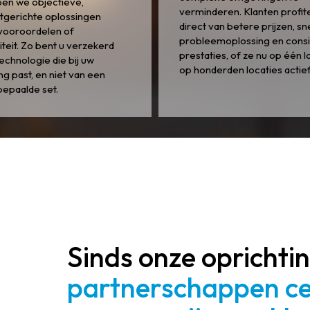
en we objectieve,
verminderen. Klanten profit
atgerichte oplossingen
direct van betere prijzen, sn
vooroordelen of
probleemoplossing en consi
iteit. Zo bent u verzekerd
prestaties, of ze nu op één l
echnologie die bij uw
op honderden locaties actief 
g past, en niet van een
bepaalde set.
Sinds onze oprichti
partnerschappen ce