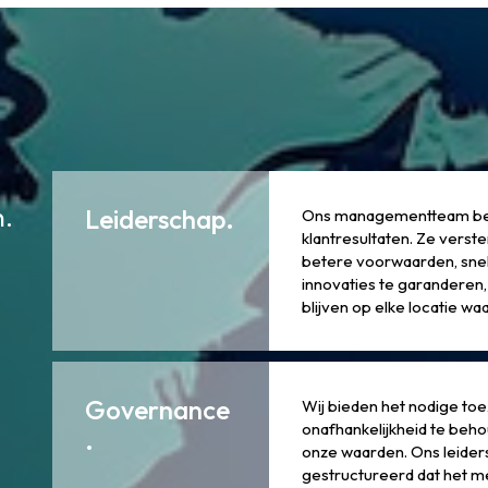
.
Leiderschap.
Ons managementteam bevo
klantresultaten. Ze vers
betere voorwaarden, sne
innovaties te garanderen,
blijven op elke locatie waa
Governance
Wij bieden het nodige to
onafhankelijkheid te beh
.
onze waarden. Ons leiders
gestructureerd dat het me