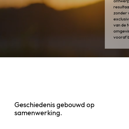
ontwerp
resulta
zonder 
exclusiv
van de t
omgevin
vooraf 
Geschiedenis gebouwd op
samenwerking.