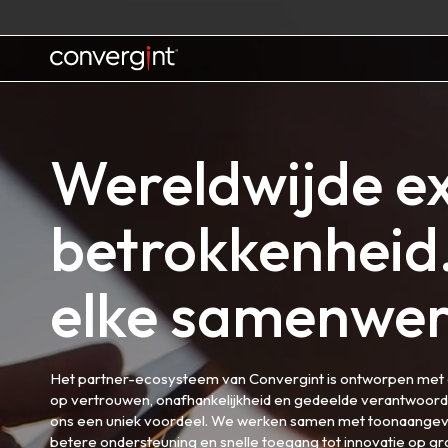
Skip
to
content
Home
Wereldwijde ex
betrokkenheid.
elke samenwer
Het partner-ecosysteem van Convergint is ontworpen met één
op vertrouwen, onafhankelijkheid en gedeelde verantwoorde
ons een uniek voordeel. We werken samen met toonaangeve
betere ondersteuning en snelle toegang tot innovatie op gro