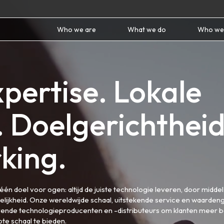
Who we are
What we do
Who we
pertise. Lokale
 Doelgerichtheid
king.
 doel voor ogen: altijd de juiste technologie leveren, door midde
lijkheid. Onze wereldwijde schaal, uitstekende service en waarde
nde technologieproducenten en -distributeurs om klanten meer 
te schaal te bieden.