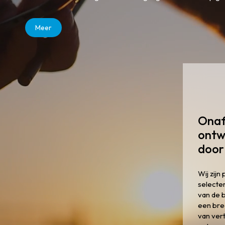
Meer
Onaf
ontw
door
Wij zijn
selecte
van de b
een bre
van ver