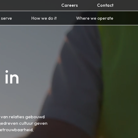
Careers
Contact
 serve
How we do it
Where we operate
 in
l van relaties gebouwd
ngedreven cultuur geven
betrouwbaarheid,