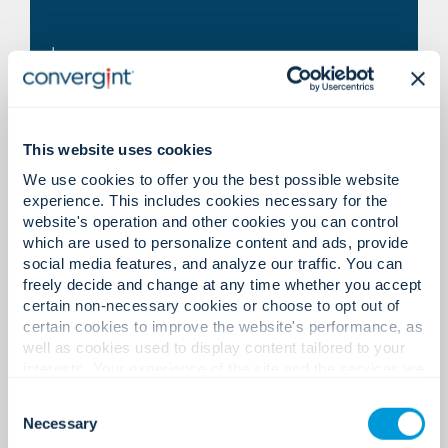
Geïntegreerde workflows voor
Inconsistente communicatie
spraak, video en dispatch.
tussen de verschillende locaties.
This website uses cookies
We use cookies to offer you the best possible website
experience. This includes cookies necessary for the
website's operation and other cookies you can control
which are used to personalize content and ads, provide
Gestandaardiseerde
Verouderde of onbetrouwbare
social media features, and analyze our traffic. You can
communicatiesystemen voor de
freely decide and change at any time whether you accept
infrastructuur.
certain non-necessary cookies or choose to opt out of
gehele onderneming.
certain cookies to improve the website's performance, as
well as cookies used to display content tailored to your
interests. Your experience of the site and the services we
are able to offer may be impacted if you do not accept all
Consent
Moderne, schaalbare
cookies. Click "Show details" below for more information
Necessary
Selection
about who we share your information with.
oplossingen met redundantie en