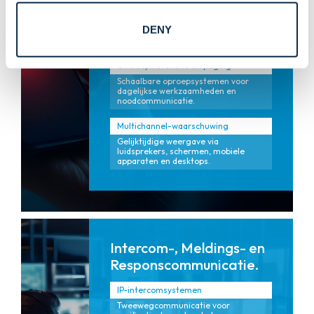
Spraak-, tekst-, visuele en mobiele
meldingen die cruciale berichten snel
DENY
verspreiden over gebouwen en
campussen.
Omroepinstallatie en paging
Schaalbare oproepsystemen voor
dagelijkse werkzaamheden en
noodcommunicatie.
Multichannel-waarschuwing
Gelijktijdige weergave via
luidsprekers, schermen, mobiele
apparaten en desktops.
Intercom-, Meldings- en
Responscommunicatie.
IP-intercomsystemen
Tweewegcommunicatie voor