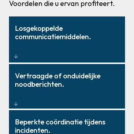
Voordelen die u ervan profiteert.
Losgekoppelde
communicatiemiddelen.
Geïntegreerde
Vertraagde of onduidelijke
communicatieplatformen met
noodberichten.
gecentraliseerde besturing.
Realtime systemen voor massale
Beperkte coördinatie tijdens
meldingen en oproepen.
incidenten.