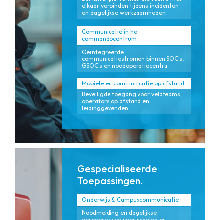
elkaar verbinden tijdens incidenten
en dagelijkse werkzaamheden.
Communicatie in het
commandocentrum
Geïntegreerde
communicatiestromen binnen SOC's,
GSOC's en noodoperatiecentra.
Mobiele en communicatie op afstand
Beveiligde toegang voor veldteams,
operators op afstand en
leidinggevenden.
Gespecialiseerde
Toepassingen.
Onderwijs & Campuscommunicatie
Noodmelding en dagelijkse
oproepservice voor scholen en