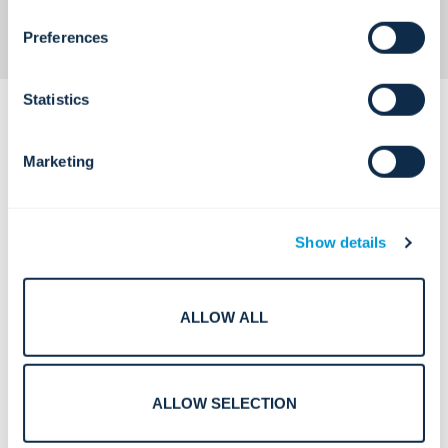
failover.
Preferences
Statistics
Marketing
Ontworpen voor intelligente,
Show details
verbonden processen.
ALLOW ALL
Massameldings- en
Oproepsystemen.
ALLOW SELECTION
Massale kennisgeving