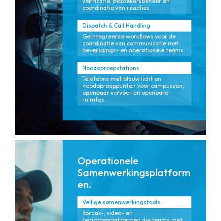
verificatie, bezoekersbeheer en
coördinatie van reacties.
Dispatch & Call Handling
Geïntegreerde workflows voor de
coördinatie van communicatie met
beveiligings- en operationele teams.
Noodoproepstations
Telefoons met blauw licht en
noodoproeppunten voor campussen,
openbaar vervoer en openbare
ruimtes.
Operationele
Samenwerkingsplatform
en.
Veilige samenwerkingstools
Spraak-, video- en
berichtenplatformen die teams met