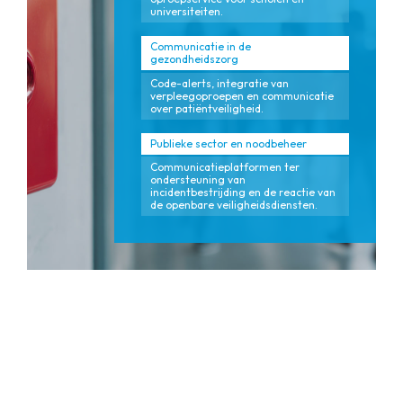
universiteiten.
Communicatie in de
gezondheidszorg
Code-alerts, integratie van
verpleegoproepen en communicatie
over patiëntveiligheid.
Publieke sector en noodbeheer
Communicatieplatformen ter
ondersteuning van
incidentbestrijding en de reactie van
de openbare veiligheidsdiensten.