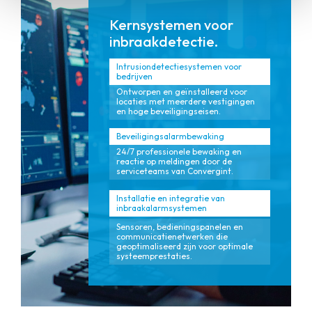
Kernsystemen voor
inbraakdetectie.
Intrusiondetectiesystemen voor
bedrijven
Ontworpen en geïnstalleerd voor
locaties met meerdere vestigingen
en hoge beveiligingseisen.
Beveiligingsalarmbewaking
24/7 professionele bewaking en
reactie op meldingen door de
serviceteams van Convergint.
Installatie en integratie van
inbraakalarmsystemen
Sensoren, bedieningspanelen en
communicatienetwerken die
geoptimaliseerd zijn voor optimale
systeemprestaties.