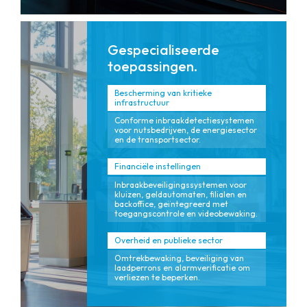
Gespecialiseerde
toepassingen.
Bescherming van kritieke
infrastructuur
Conforme inbraakdetectiesystemen
voor nutsbedrijven, de energiesector
en de transportsector.
Financiële instellingen
Inbraakbeveiligingssystemen voor
kluizen, geldautomaten, filialen en
backoffice, geïntegreerd met
toegangscontrole en videobewaking.
Overheid en publieke sector
Omtrekbewaking, beveiliging van
laadperrons en alarmverificatie om
verliezen te beperken.