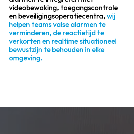
videobewaking, toegangscontrole
en beveiligingsoperatiecentra,
wij
helpen teams valse alarmen te
verminderen, de reactietijd te
verkorten en realtime situationeel
bewustzijn te behouden in elke
omgeving.