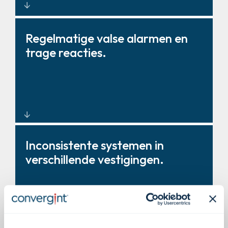
Gemoderniseerd ontwerp en
Regelmatige valse alarmen en
integratie van
trage reacties.
inbraakbeveiligingssystemen
voor bedrijven.
Intelligente sensoren en
Inconsistente systemen in
videoverificatie om valse
verschillende vestigingen.
meldingen te verminderen.