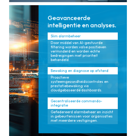
Geavanceerde
intelligentie en analyses.
Slim alarmbeheer
Door middel van AI-gestuurde
filtering worden valse positieven
verminderd en worden echte
bedreigingen met prioriteit
behandeld.
Bewaking en diagnose op afstand
Proactieve
systeemgezondheidscontroles en
prestatiebewaking via
cloudgebaseerde dashboards.
Gecentraliseerde commando-
integratie
Gefedereerd alarmbeheer en inzicht
in gebeurtenissen voor organisaties
met meerdere vestigingen.