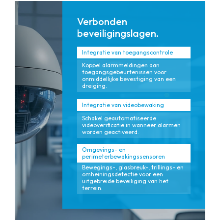
Verbonden
beveiligingslagen.
Integratie van toegangscontrole
Koppel alarmmeldingen aan
toegangsgebeurtenissen voor
onmiddellijke bevestiging van een
dreiging.
Integratie van videobewaking
Schakel geautomatiseerde
videoverificatie in wanneer alarmen
worden geactiveerd.
Omgevings- en
perimeterbewakingssensoren
Bewegings-, glasbreuk-, trillings- en
omheiningsdetectie voor een
uitgebreide beveiliging van het
terrein.