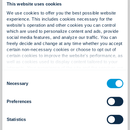
This website uses cookies
Gestandaardiseerd
Belastende test- en
We use cookies to offer you the best possible website
inbraakbeheer met
experience. This includes cookies necessary for the
onderhoudsprocedures.
website's operation and other cookies you can control
gecentraliseerde bewaking.
which are used to personalize content and ads, provide
social media features, and analyze our traffic. You can
freely decide and change at any time whether you accept
certain non-necessary cookies or choose to opt out of
certain cookies to improve the website's performance, as
well as cookies used to display content tailored to your
interests. Your experience of the site and the services we
Levenscyclusbeheer van
Gebrek aan realtime inzicht in de
are able to offer may be impacted if you do not accept all
Consent
serviceprogramma's met
cookies. Click "Show details" below for more information
situatie.
Necessary
Selection
about who we share your information with.
digitale rapportage.
Preferences
Statistics