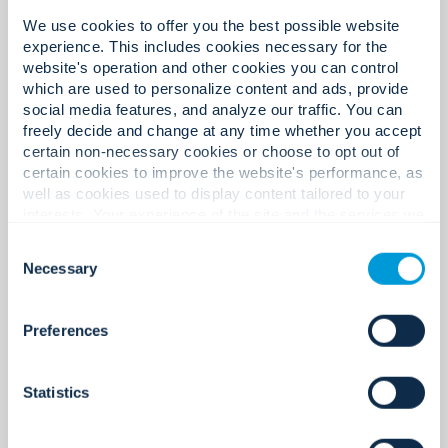
We use cookies to offer you the best possible website
experience. This includes cookies necessary for the
website's operation and other cookies you can control
which are used to personalize content and ads, provide
social media features, and analyze our traffic. You can
freely decide and change at any time whether you accept
certain non-necessary cookies or choose to opt out of
certain cookies to improve the website's performance, as
well as cookies used to display content tailored to your
interests. Your experience of the site and the services we
Steve Fessler
are able to offer may be impacted if you do not accept all
Consent
cookies. Click "Show details" below for more information
Necessary
Selection
about who we share your information with.
Manager Oogstpartners
Steve Fessler is partner bij Harvest Partners,
Preferences
waar hij in 2013 in dienst trad. Voordat hij bij
Harvest kwam werken, was Steve Associate bij
CVCI, waar hij zich richtte op leveraged buyout-
Statistics
transacties in de zakelijke dienstverlening.
Daarvoor was Steve analist bij de investment