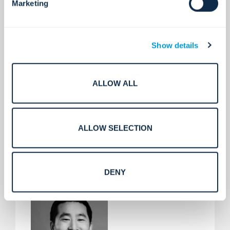
banking-divisie van Jefferies & Co., waar hij fusies
Marketing
en overnames, schuldfinancieringen en
herstructureringen uitvoerde voor
beursgenoteerde en private bedrijven in diverse
Show details
sectoren.
Steve is lid van de raden van bestuur van
Advanced Dermatology & Cosmetic Surgery,
ALLOW ALL
Convergint, Service Express en Yellowstone
Landscape. Hij heeft een bachelordiploma (BS)
van de Universiteit van Kansas.
ALLOW SELECTION
DENY