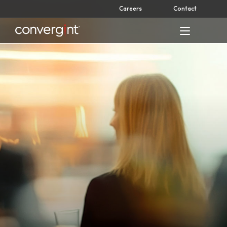
Skip
Careers
Contact
to
content
Home