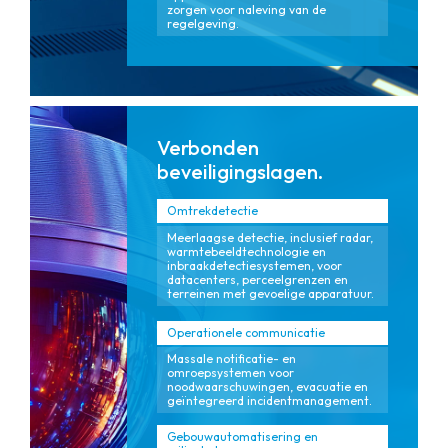
zorgen voor naleving van de
regelgeving.
Verbonden
beveiligingslagen.
Omtrekdetectie
Meerlaagse detectie, inclusief radar,
warmtebeeldtechnologie en
inbraakdetectiesystemen, voor
datacenters, perceelgrenzen en
terreinen met gevoelige apparatuur.
Operationele communicatie
Massale notificatie- en
omroepsystemen voor
noodwaarschuwingen, evacuatie en
geïntegreerd incidentmanagement.
Gebouwautomatisering en