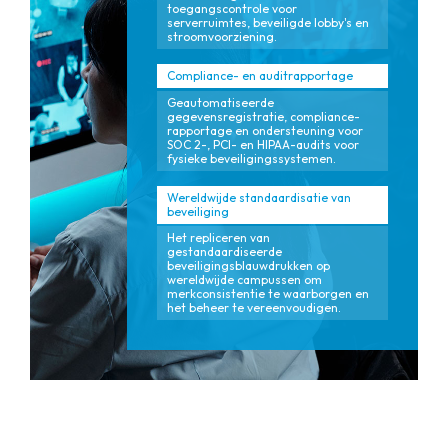
toegangscontrole voor
serverruimtes, beveiligde lobby's en
stroomvoorziening.
Compliance- en auditrapportage
Geautomatiseerde
gegevensregistratie, compliance-
rapportage en ondersteuning voor
SOC 2-, PCI- en HIPAA-audits voor
fysieke beveiligingssystemen.
Wereldwijde standaardisatie van
beveiliging
Het repliceren van
gestandaardiseerde
beveiligingsblauwdrukken op
wereldwijde campussen om
merkconsistentie te waarborgen en
het beheer te vereenvoudigen.