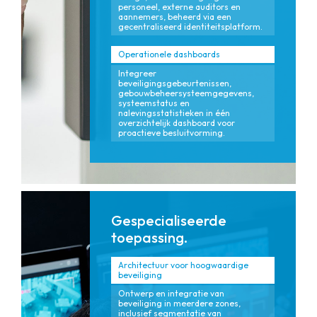
personeel, externe auditors en
aannemers, beheerd via een
gecentraliseerd identiteitsplatform.
Operationele dashboards
Integreer
beveiligingsgebeurtenissen,
gebouwbeheersysteemgegevens,
systeemstatus en
nalevingsstatistieken in één
overzichtelijk dashboard voor
proactieve besluitvorming.
Gespecialiseerde
toepassing.
Architectuur voor hoogwaardige
beveiliging
Ontwerp en integratie van
beveiliging in meerdere zones,
inclusief segmentatie van