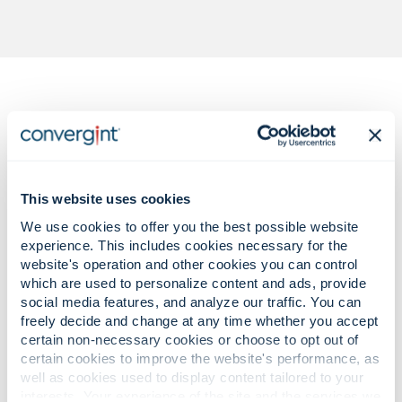
Complexe beveiligingsuitdagingen.
This website uses cookies
Zelfverzekerde, meetbare
We use cookies to offer you the best possible website
experience. This includes cookies necessary for the
oplossingen.
website's operation and other cookies you can control
which are used to personalize content and ads, provide
social media features, and analyze our traffic. You can
freely decide and change at any time whether you accept
Toenemende, gecombineerde
certain non-necessary cookies or choose to opt out of
bedreigingen voor bedrijfskritieke
certain cookies to improve the website's performance, as
digitale infrastructuur.
well as cookies used to display content tailored to your
interests. Your experience of the site and the services we