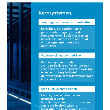
Kernsystemen.
Toegangscontrole en authenticatie
Beveiligde, op identiteit en rol
gebaseerde toegang voor de
toegangsluiken, kooien/kasten en
beperkte IT-ruimtes. Ondersteunt
omgevingen met meerdere
gebruikers.
Videobewaking voor bedrijven
Haarscherpe, multi-site
zichtbaarheid, specifiek ontworpen
voor serverruimtes, terreinbewaking
en assettracking. Inclusief
geïntegreerde camerasystemen met
hoge resolutie.
Brand- en levensveiligheid
Geïntegreerde detectie- en
gespecialiseerde
brandblussystemen, ontworpen om
waardevolle elektronische
apparatuur te beschermen en te