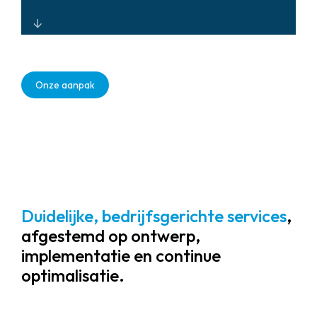
Veerkrachtige, redundante
systeemontwerpen die 24/7
Onze aanpak
beschikbaarheid en proactieve
risicodetectie ondersteunen,
waardoor de gemiddelde oplostijd
(MTTR) voor kritieke gebeurtenissen
wordt geminimaliseerd.
Duidelijke, bedrijfsgerichte services
,
afgestemd op ontwerp,
implementatie en continue
optimalisatie.