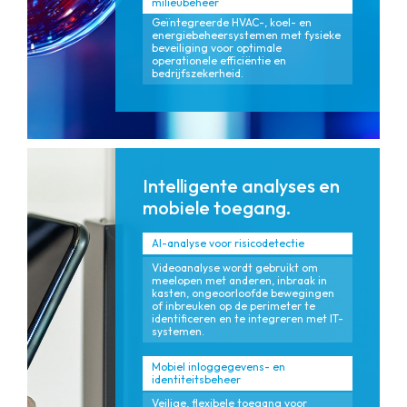
milieubeheer
Geïntegreerde HVAC-, koel- en
energiebeheersystemen met fysieke
beveiliging voor optimale
operationele efficiëntie en
bedrijfszekerheid.
Intelligente analyses en
mobiele toegang.
AI-analyse voor risicodetectie
Videoanalyse wordt gebruikt om
meelopen met anderen, inbraak in
kasten, ongeoorloofde bewegingen
of inbreuken op de perimeter te
identificeren en te integreren met IT-
systemen.
Mobiel inloggegevens- en
identiteitsbeheer
Veilige, flexibele toegang voor