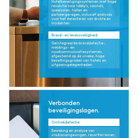
Hotelbeveiligingssystemen met hoge
resolutie voor lobby's, casino's,
speelzalen, hallen en
parkeergarages, inclusief analyses
voor het detecteren van drukte en
incidenten.
Brand- en levensveiligheid
Geïntegreerde branddetectie-,
meldings- en
noodcommunicatiesystemen,
afgestemd op de unieke, hoge
bezettingsgraden van hotels en
uitgaansgelegenheden.
Verbonden
beveiligingslagen.
Omtrekdetectie
Bewaking en analyse van
stadionomgevingen, resortterreinen,