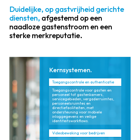
Duidelijke, op gastvrijheid gerichte
diensten,
afgestemd op een
naadloze gastenstroom en een
sterke merkreputatie.
Kernsystemen.
Toegangscontrole en authenticatie
Toegangscontrole voor gasten en
personeel tot gastenkamers,
servicegebieden, vergaderruimtes,
personeelsruimtes en
directiefaciliteiten, met
ondersteuning voor mobiele
inloggegevens en veilige
identiteitsworkflows.
Videobewaking voor bedrijven