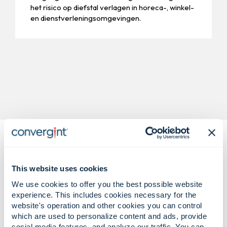
het risico op diefstal verlagen in horeca-, winkel-
en dienstverleningsomgevingen.
This website uses cookies
We use cookies to offer you the best possible website
experience. This includes cookies necessary for the
Complexe uitdagingen op het
website's operation and other cookies you can control
gebied van gastveiligheid.
which are used to personalize content and ads, provide
social media features, and analyze our traffic. You can