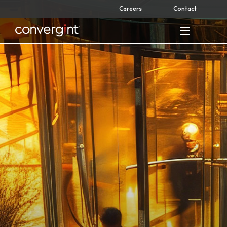
Skip
Careers
Contact
to
content
Home