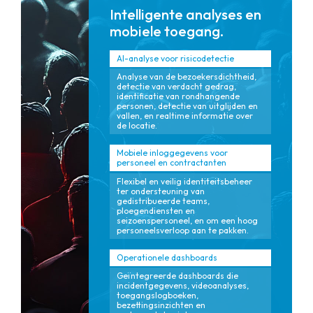
Intelligente analyses en
mobiele toegang.
AI-analyse voor risicodetectie
Analyse van de bezoekersdichtheid,
detectie van verdacht gedrag,
identificatie van rondhangende
personen, detectie van uitglijden en
vallen, en realtime informatie over
de locatie.
Mobiele inloggegevens voor
personeel en contractanten
Flexibel en veilig identiteitsbeheer
ter ondersteuning van
gedistribueerde teams,
ploegendiensten en
seizoenspersoneel, en om een ​​hoog
personeelsverloop aan te pakken.
Operationele dashboards
Geïntegreerde dashboards die
incidentgegevens, videoanalyses,
toegangslogboeken,
bezettingsinzichten en