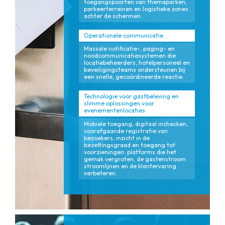
toegangspoorten van themaparken,
parkeerterreinen en logistieke zones
achter de schermen.
Operationele communicatie
Massale notificatie-, paging- en
noodcommunicatiesystemen die
locatiebeheerders, hotelpersoneel en
beveiligingsteams ondersteunen bij
een snelle, gecoördineerde reactie.
Technologie voor gastbeleving en
slimme oplossingen voor
evenementenlocaties
Mobiele toegang, digitaal inchecken,
voorafgaande registratie van
bezoekers, inzicht in de
bezettingsgraad en toegang tot
voorzieningen: platforms die het
gemak vergroten, de gastenstroom
stroomlijnen en de klantervaring
verbeteren.