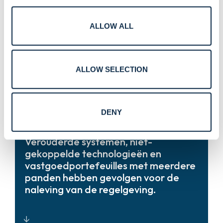
ALLOW ALL
Schaalbaar, locatiebreed inzicht via
Hoog personeelsverloop en
gecentraliseerde
wisselende personeelsbezetting per
beveiligingsplatformen die zorgen
ploegendienst en locatie.
voor continue, auditklare monitoring.
ALLOW SELECTION
DENY
Identiteitsbeheer en
Verouderde systemen, niet-
toegangsbeheer die het
gekoppelde technologieën en
onboardingproces stroomlijnen,
vastgoedportefeuilles met meerdere
toegangswijzigingen vereenvoudigen
panden hebben gevolgen voor de
en operationele frictie voor
naleving van de regelgeving.
medewerkers verminderen.