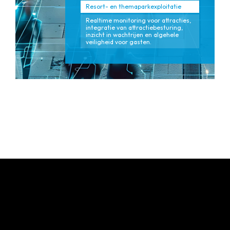
Resort- en themaparkexploitatie
Realtime monitoring voor attracties,
integratie van attractiebesturing,
inzicht in wachtrijen en algehele
veiligheid voor gasten.